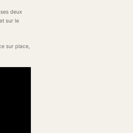
 ses deux
t sur le
ce sur place,