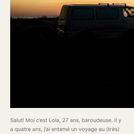
Salut! Moi c’est Lola, 27 ans, baroudeuse. Il y
a quatre ans, j’ai entamé un voyage au (très)