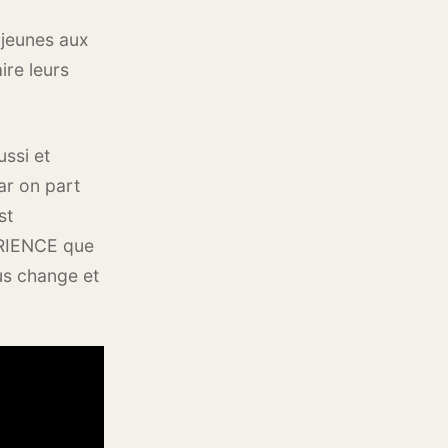
 jeunes aux
ire leurs
ssi et
ar on part
st
PÉRIENCE que
ous change et