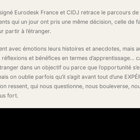
igné Eurodesk France et CIDJ retrace le parcours de
rents qui un jour ont pris une même décision, celle de fa
 partir à l’étranger.
nt avec émotions leurs histoires et anecdotes, mais au
s réflexions et bénéfices en termes d’apprentissage… c
étranger dans un objectif ou parce que l’opportunité s’e
ais on oublie parfois qu’il s’agit avant tout d’une EX
e l’on ressent, qui nous questionne, nous bouleverse, n
us fort.