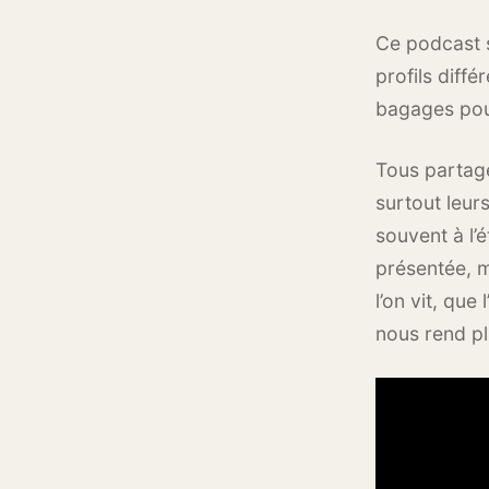
Ce podcast s
profils diffé
bagages pour
Tous partage
surtout leur
souvent à l’
présentée, m
l’on vit, qu
nous rend pl