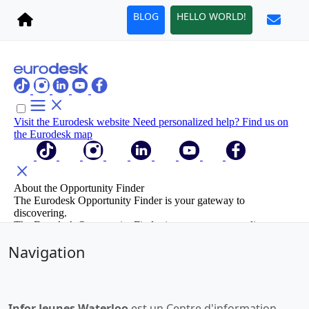
BLOG
HELLO WORLD!
Navigation
Infor Jeunes Waterloo
est un Centre d'information