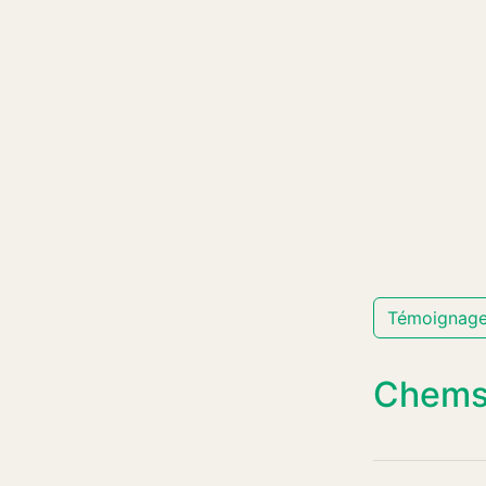
Témoignag
Chems,