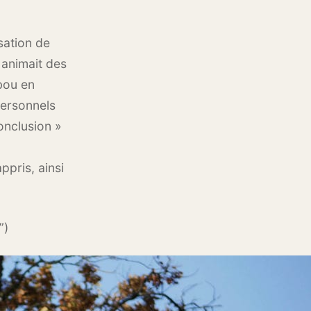
sation de
 animait des
bou en
personnels
Conclusion »
ppris, ainsi
”)