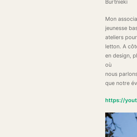
Burtnieki
Mon associat
jeunesse bas
ateliers pou
letton. A cô
en design, ph
où
nous parlons
que notre év
https://yo