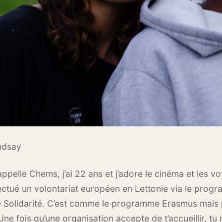
ndsay
appelle Chems, j’ai 22 ans et j’adore le cinéma et les v
ffectué un volontariat européen en Lettonie via le pro
 Solidarité. C’est comme le programme Erasmus mais 
Une fois qu’une organisation accepte de t’accueillir, tu