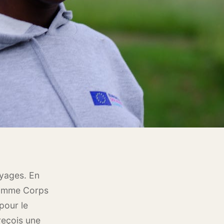
oyages. En
gramme Corps
pour le
 reçois une